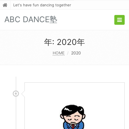
Let's have fun dancing together
ABC DANCE塾
Togg
navig
年: 2020年
HOME
2020