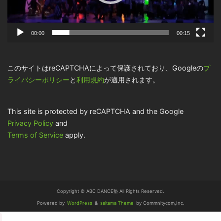
ー
00:00
00:15
このサイトはreCAPTCHAによって保護されており、Googleの
プ
ライバシーポリシー
と
利用規約
が適用されます。
This site is protected by reCAPTCHA and the Google
Privacy Policy
and
Terms of Service
apply.
Copyright © ABC DANCE塾 All Rights Reserved.
Powered by
WordPress
&
saitama Theme
by Commnitycom,Inc.