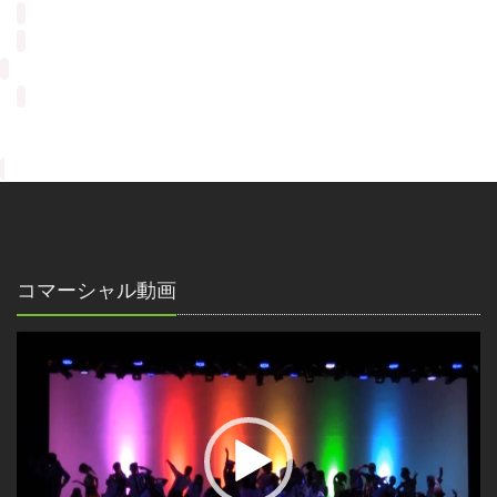
コマーシャル動画
動
画
プ
レ
ー
ヤ